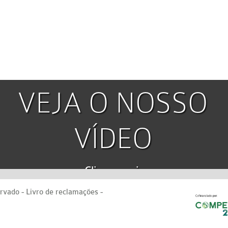
VEJA O NOSSO
VÍDEO
Clique aqui
ervado -
Livro de reclamações
-