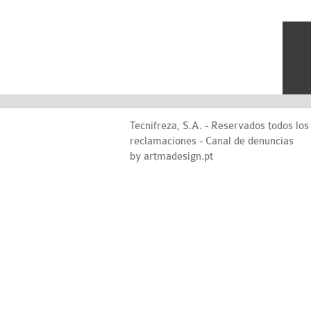
Tecnifreza, S.A. - Reservados todos lo
reclamaciones
-
Canal de denuncias
by artmadesign.pt
Tecnifreza está sedeada na 
apresenta no desenvolviment
atualmente duas áreas de a