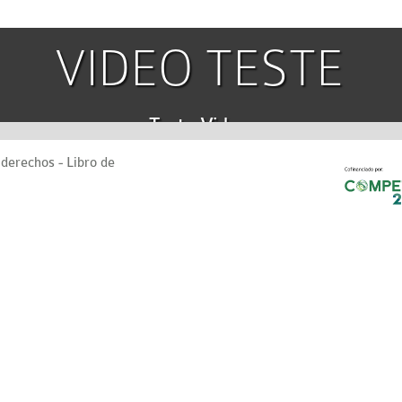
VIDEO TESTE
Teste Video
s derechos -
Libro de
EMPRESA
Marinha Grande – Portugal, desde 1989, e distingue-se pelo alto rig
o de projetos e fabricação de Moldes, bem como, na Injeção de Peç
tuação.